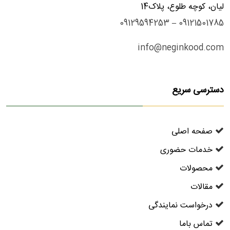
لیان، کوچه طلوع، پلاک14
09129594253
–
09121501785
info@neginkood.com
دسترسی سریع
صفحه اصلی
خدمات حضوری
محصولات
مقالات
درخواست نمایندگی
تماس باما