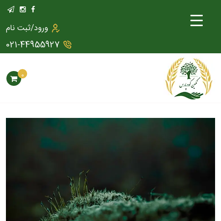
ورود/ثبت نام
021-44955927
0