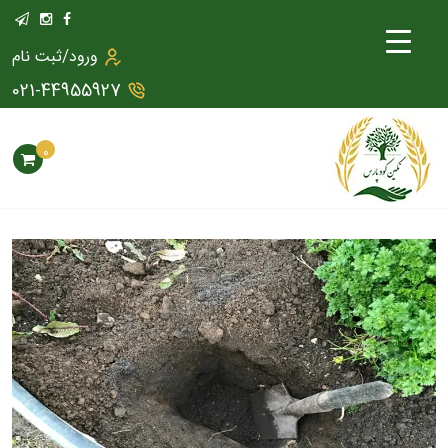
ورود/ثبت نام
021-44955927
0