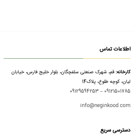
اطلاعات تماس
کارخانه:
قم، شهرک صنعتی سلفچگان، بلوار خلیج فارس، خیابان
لیان، کوچه طلوع، پلاک14
09129594253
–
09121501785
info@neginkood.com
دسترسی سریع