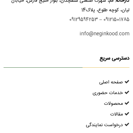
کارخانه:
قم، شهرک صنعتی سلفچگان، بلوار خلیج فارس، خیابان
لیان، کوچه طلوع، پلاک14
09129594253
–
09121501785
info@neginkood.com
دسترسی سریع
صفحه اصلی
خدمات حضوری
محصولات
مقالات
درخواست نمایندگی