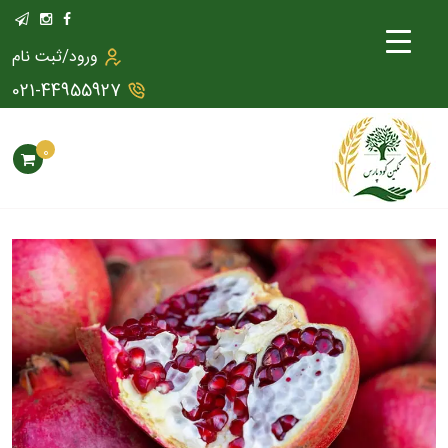
ورود/ثبت نام
021-44955927
0