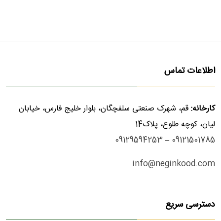
اطلاعات تماس
کارخانه:
قم، شهرک صنعتی سلفچگان، بلوار خلیج فارس، خیابان
لیان، کوچه طلوع، پلاک14
09129594253
–
09121501785
info@neginkood.com
دسترسی سریع