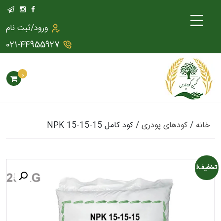
ورود/ثبت نام
021-44955927
0
خانه
/
کودهای پودری
/ کود کامل NPK 15-15-15
تخفیف!